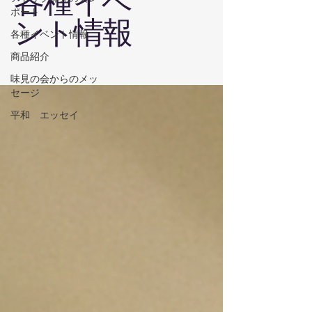
各種イベ
ポート
ント情報
各種イベント情報
商品紹介
味見の会からのメッ
セージ
平和 エッセイ