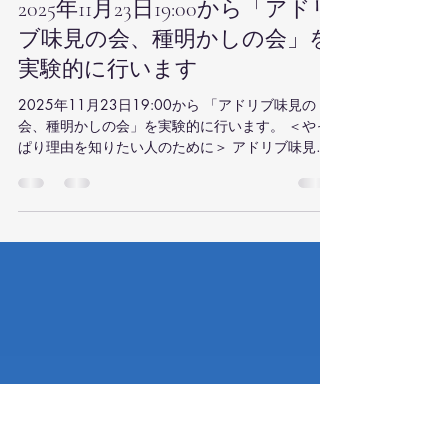
Hirofumi Okamoto
2025年10月27日
読了時間: 2分
2025年11月23日19:00から「アドリ
ブ味見の会、種明かしの会」を
実験的に行います
2025年11月23日19:00から 「アドリブ味見の
会、種明かしの会」を実験的に行います。 ＜やっ
ぱり理由を知りたい人のために＞ アドリブ味見の
会は「知識より、まず音の響きに慣れ親しむ」事
で、 まず、アドリブを楽しめるようになって、理
論は後から。 が、元々の立場です。 ＜1年かかる
ところを体験を通して2時間で説明＞ しかし、そ
の響きが選ばれる仕組みを知りたい、のは、大人
の常です。 それを通常では、1年程度かけてやる
ところを最も美味しいところから、 たった2時間
で解説しようと思います。 味見の会に特化したテ
キスト（￥3000）をご購入いただきます。 それに