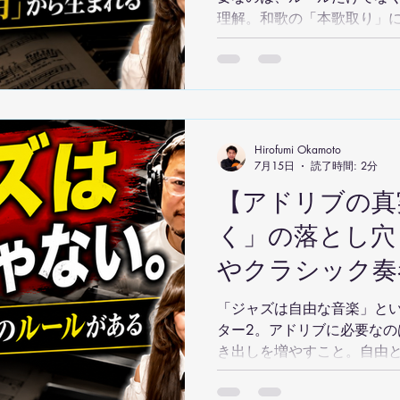
理解。和歌の「本歌取り」
者が自由な表現にたどり着
を語ります。
Hirofumi Okamoto
7月15日
読了時間: 2分
【アドリブの真
く」の落とし穴
やクラシック奏
ちなアドリブの
「ジャズは自由な音楽」と
ター2。アドリブに必要なの
2026.7.7座談会_2
き出しを増やすこと。自由
く、積み重ねたストックか
を語ります。