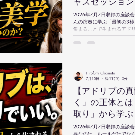
ャズセッション
ルールのアイデ
2026年7月7日収録の座談
んの演奏に学ぶ「最初の3秒
見の会座談会 2026.
集まることで生まれるアド
らに、8小節回しや掛け合い
イデアも紹介します。
Hirofumi Okamoto
7月15日
読了時間: 3分
【アドリブの真
く」の正体とは
取り」から学ぶ
とアレンジの極意 2
2026年7月7日収録の座談
要なのは、ルールだけでな