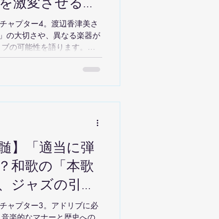
を激変させる新
ア アドリブ味
会チャプター4。渡辺香津美さ
」の大切さや、異なる楽器が
7.7_4
リブの可能性を語ります。さ
など、新しいセッションのア
髄】「適当に弾
？和歌の「本歌
、ジャズの引用
026.7.7
会チャプター3。アドリブに必
く音楽的なマナーと歴史への