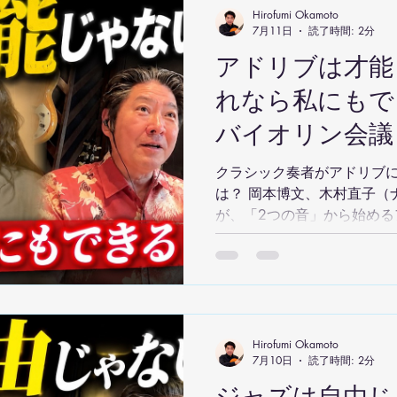
Hirofumi Okamoto
7月11日
読了時間: 2分
アドリブは才能
れなら私にもできる
バイオリン会議
クラシック奏者がアドリブ
は？ 岡本博文、木村直子（
が、「2つの音」から始める
言葉の習得になぞらえた上
ブへの苦手意識が「できる
トが詰まった対談です。
Hirofumi Okamoto
7月10日
読了時間: 2分