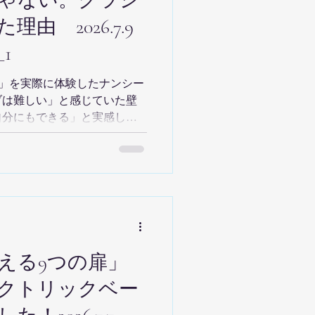
ゃない。クラシ
由 2026.7.9
1
」を実際に体験したナンシー
ブは難しい」と感じていた壁
自分にもできる」と実感した
楽の世界で楽譜を忠実に演奏
このメソッドはアドリブへの
る大きな発見となりました。
く音楽」という一般的なイメ
には、ジャズの巨匠たちもス
のルールに基づいて演奏して
あって、演奏には確かな法則
感しました。 さらに、
える9つの扉」
。限られた音だけを使い、ゲ
クトリックベー
テップを進めていくことで、
成立するよう設計されていま