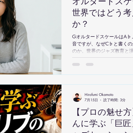
オルタードスケ
世界ではどう考
か？
GオルタードスケールはA♭
音ですが、なぜC♭と書くの
のか。世界のジャズ教育と
理論と実践の違いを解説し
Hirofumi Okamoto
7月15日
読了時間: 3分
【プロの魅せ方
んに学ぶ「巨匠