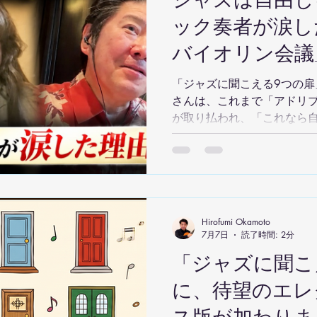
ジャズは自由じ
ック奏者が涙した理
バイオリン会議_
「ジャズに聞こえる9つの扉
さんは、これまで「アドリ
が取り払われ、「これなら
と語ります。クラシック音
してきた演奏家にとって、
具体的な道筋を示してくれ
また、「ジャズは自由に弾
ージについても議論。実際
ケールやコード、倍音など
Hirofumi Okamoto
7月7日
読了時間: 2分
おり、「自由なのは精神で
がある」という考え方に一同が共
「ジャズに聞こ
「9つの扉」の仕組みも紹介
に、待望のエレ
ーム感覚で一つひとつのス
気づけば自然とアドリブが