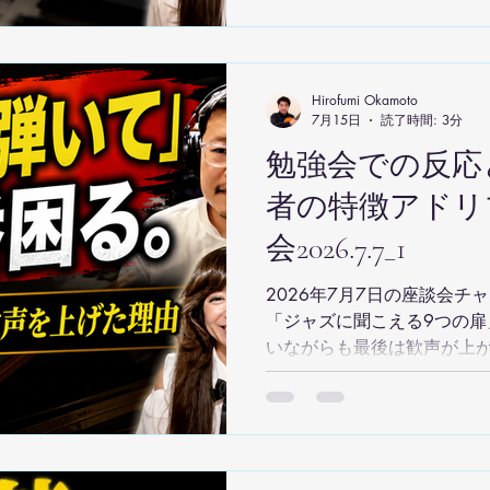
Hirofumi Okamoto
7月15日
読了時間: 3分
勉強会での反応
者の特徴アドリ
会2026.7.7_1
2026年7月7日の座談会チ
「ジャズに聞こえる9つの扉
いながらも最後は歓声が上
の難しさと、段階的なカリ
開いていく様子をお届けし
一歩をご覧ください。