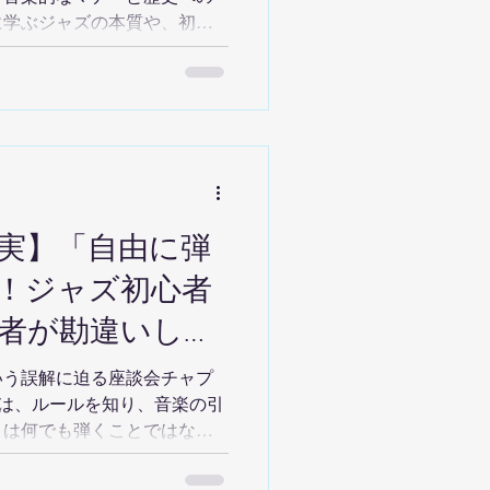
に学ぶジャズの本質や、初心
くための具体的なアプローチ
実】「自由に弾
！ジャズ初心者
者が勘違いしが
本質とは？
いう誤解に迫る座談会チャプ
は、ルールを知り、音楽の引
とは何でも弾くことではな
ら表現を選ぶこと。その本質