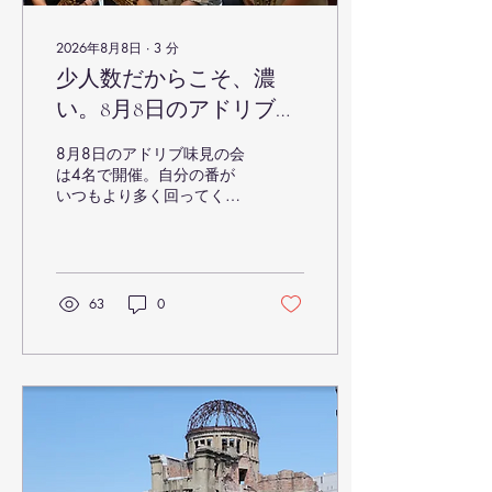
2026年8月8日
∙
3
分
少人数だからこそ、濃
い。8月8日のアドリブ味
見の会
8月8日のアドリブ味見の会
は4名で開催。自分の番が
いつもより多く回ってくる
ことで、2音のゲームから4
音へ進む頃には、参加者の
習熟度も大きく変化しまし
た。「今、自分がどこにい
るか」を把握することの大
63
0
切さや、「ジャズに聞こえ
る9つの扉」についても、
じっくり体験した一日で
す。