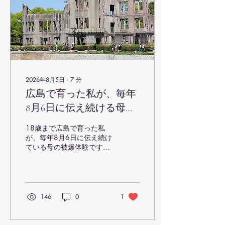
2026年8月5日
∙
7
分
広島で育った私が、毎年
8月6日に伝え続ける母の
被爆体験
18歳まで広島で育った私
が、毎年8月6日に伝え続け
ている母の被爆体験です。
広島では決して珍しくな
い、けれど語られることの
少ない記憶。「戦争をしな
い、させない」ことこそ最
大の福祉であると願い、こ
146
0
1
の文章を今年もそのまま掲
載します。