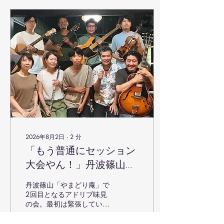
2026年8月2日
∙
2
分
「もう普通にセッション
大会やん！」丹波篠山・
やまどり庵で神回が生ま
丹波篠山「やまどり庵」で
れた一日（2026.8.2）
2回目となるアドリブ味見
の会。最初は緊張していた
参加者たちが、お互いの音
を聴き合うことで劇的に変