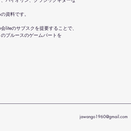
ト、バイオリン、クラシックギターな
めの資料です。
liteのサブスクを提要することで、
」のブルースのゲームパートを
jawango1960@gmail.com