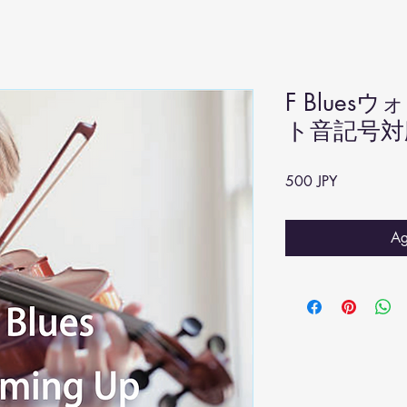
F Blues
ト音記号対
Precio
500 JPY
Ag