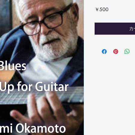
価
￥500
格
カ