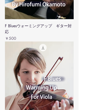
F Bluesウォーミングアップ ギター対
応
価格
￥500