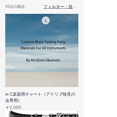
20点の商品
フィルター・並び替え
in C楽器用チャート（アドリブ味見の
会専用）
価格
￥2,000