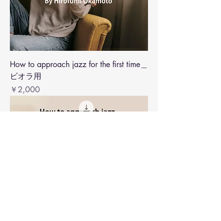
How to approach jazz for the first time＿
ビオラ用
価格
￥2,000