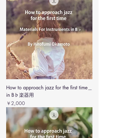
How to approach jazz for the first time＿
in B♭楽器用
価格
￥2,000