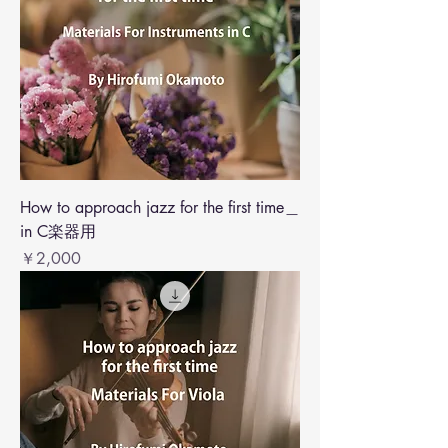
How to approach jazz for the first time＿
in C楽器用
価格
￥2,000