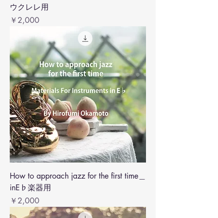
ウクレレ用
価格
￥2,000
How to approach jazz for the first time＿
inE♭楽器用
価格
￥2,000