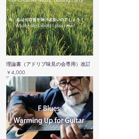
理論書（アドリブ味見の会専用）改訂
価格
￥4,000