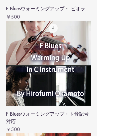
F Bluesウォーミングアップ・ ビオラ
価格
￥500
F Bluesウォーミングアップ・ト音記号
対応
価格
￥500