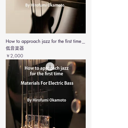
How to approach jazz for the first time＿
低音楽器
価格
￥2,000