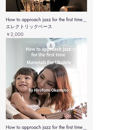
How to approach jazz for the first time＿
エレクトリックベース
価格
￥2,000
How to approach jazz for the first time＿