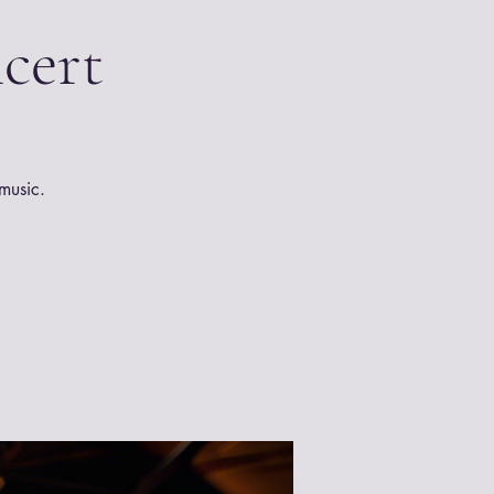
cert
music.