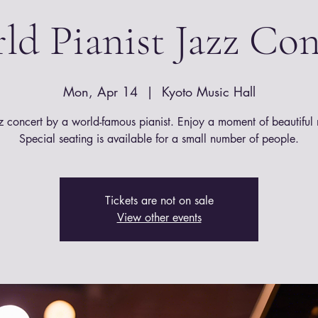
ld Pianist Jazz Con
Mon, Apr 14
  |  
Kyoto Music Hall
z concert by a world-famous pianist. Enjoy a moment of beautiful 
Special seating is available for a small number of people.
Tickets are not on sale
View other events