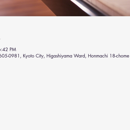
n
6:42 PM
〒605-0981, Kyoto City, Higashiyama Ward, Honmachi 18-chome