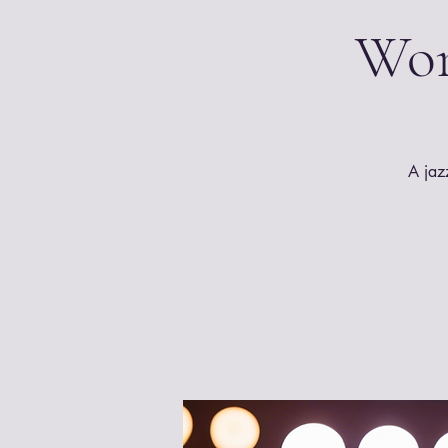
Wor
A jaz