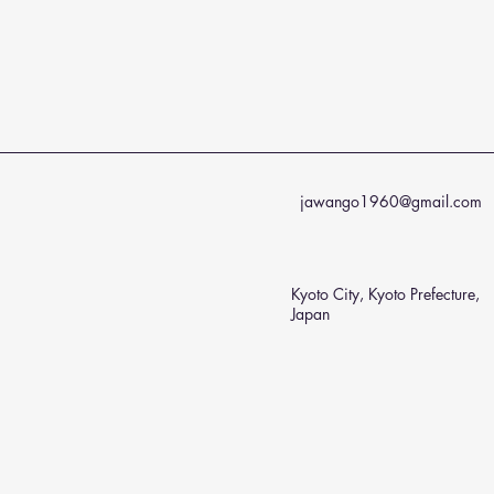
jawango1960@gmail.com
Kyoto City, Kyoto Prefecture,
Japan