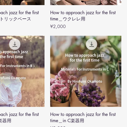
ch jazz for the first
How to approach jazz for the first
レクトリックベース
time＿ウクレレ用
Price
¥2,000
ch jazz for the first
How to approach jazz for the first
♭楽器用
time＿in C楽器用