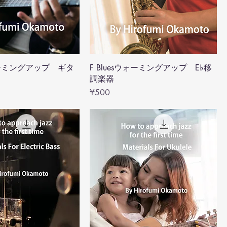
ォーミングアップ ギタ
F Bluesウォーミングアップ E♭移
調楽器
Price
¥500