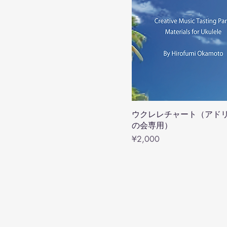
ウクレレチャート（アド
の会専用）
Price
¥2,000