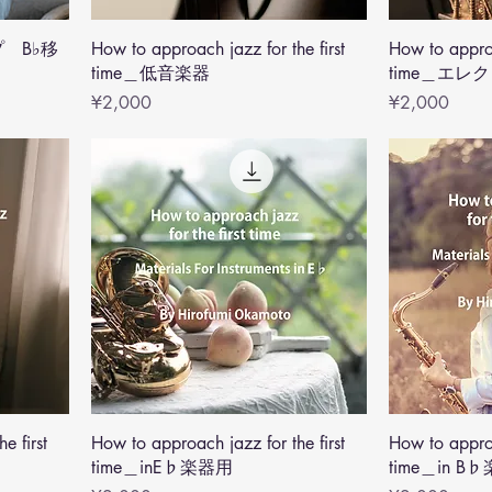
゚ B♭移
How to approach jazz for the first
How to approa
time＿低音楽器
time＿エ
Price
Price
¥2,000
¥2,000
e first
How to approach jazz for the first
How to approa
time＿inE♭楽器用
time＿in B