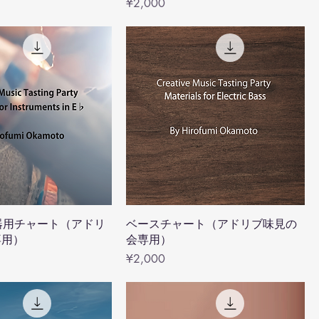
Price
¥2,000
調楽器用チャート（アドリ
ベースチャート（アドリブ味見の
専用）
会専用）
Price
¥2,000