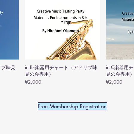
リブ味見
in B♭楽器用チャート（アドリブ味
in C楽器
見の会専用）
見の会専用
Price
Price
¥2,000
¥2,000
Free Membership Registration