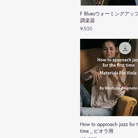
F Bluesウォーミングアッフ
調楽器
Price
¥500
How to approach jazz for th
time＿ビオラ用