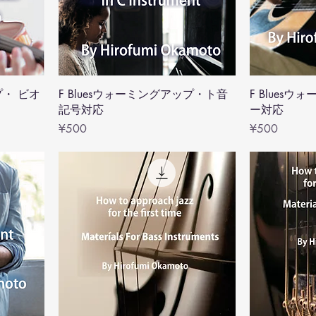
プ・ ビオ
F Bluesウォーミングアップ・ト音
F Bluesウ
記号対応
ー対応
Price
Price
¥500
¥500