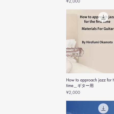
Price
¥2,000
How to approach jazz for th
time＿ギター用
Price
¥2,000