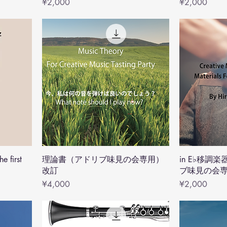
Price
Price
¥2,000
¥2,000
e first
理論書（アドリブ味見の会専用）
in E♭移
改訂
ブ味見の会
Price
Price
¥4,000
¥2,000