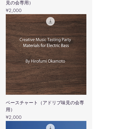
見の会専用）
Price
¥2,000
ベースチャート（アドリブ味見の会専
用）
Price
¥2,000