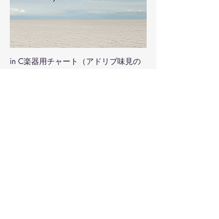
in C楽器用チャート（アドリブ味見の
会専用）
Price
¥2,000