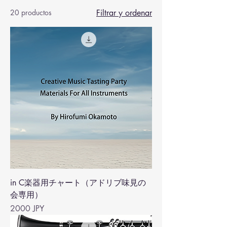
20 productos
Filtrar y ordenar
in C楽器用チャート（アドリブ味見の
会専用）
Precio
2000 JPY