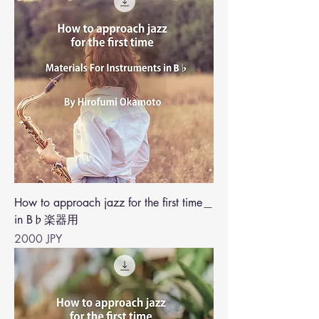
How to approach jazz for the first time＿
in B♭楽器用
Precio
2000 JPY