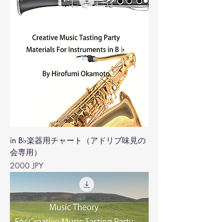
in B♭楽器用チャート（アドリブ味見の
会専用）
Precio
2000 JPY