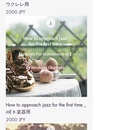
ウクレレ用
Precio
2000 JPY
How to approach jazz for the first time＿
inE♭楽器用
Precio
2000 JPY