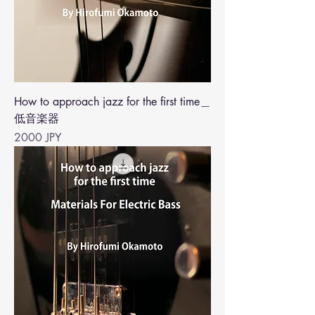
How to approach jazz for the first time＿
低音楽器
Precio
2000 JPY