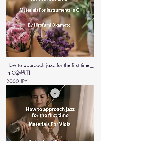
How to approach jazz for the first time＿
in C楽器用
Precio
2000 JPY