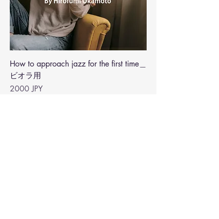
How to approach jazz for the first time＿
ビオラ用
Precio
2000 JPY