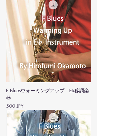
F Bluesウォーミングアップ E♭移調楽
器
Precio
500 JPY