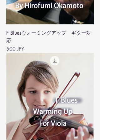
F Bluesウォーミングアップ ギター対
応
Precio
500 JPY