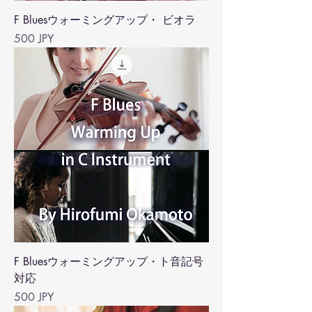
F Bluesウォーミングアップ・ ビオラ
Precio
500 JPY
F Bluesウォーミングアップ・ト音記号
対応
Precio
500 JPY