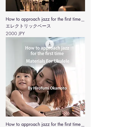
How to approach jazz for the first time＿
エレクトリックベース
Precio
2000 JPY
How to approach jazz for the first time＿