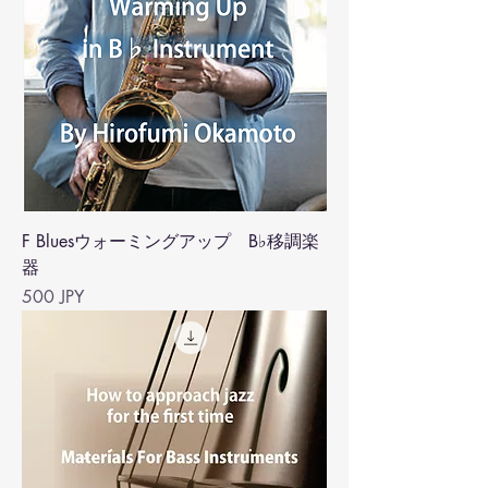
F Bluesウォーミングアップ B♭移調楽
器
Precio
500 JPY