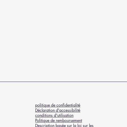
politique de confidentialité
Déclaration d'accessibilité
conditions d'utilisation
Politique de remboursement
Description basée sur la loi sur les