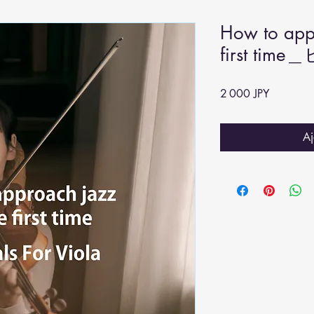
How to appr
first ti
Prix
2 000 JPY
Aj