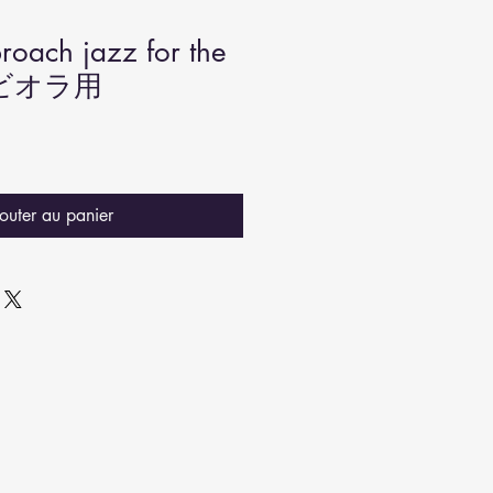
oach jazz for the
me＿ビオラ用
outer au panier