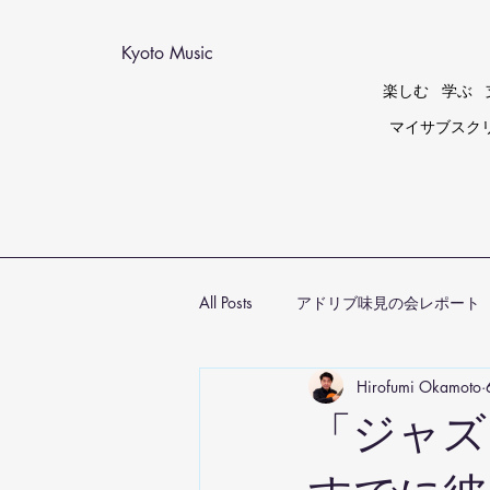
Kyoto Music
楽しむ
学ぶ
マイサブスク
All Posts
アドリブ味見の会レポート
Hirofumi Okamoto
「ジャズ