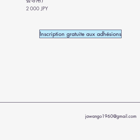
会専用）
Prix
2 000 JPY
Inscription gratuite aux adhésions
jawango1960@gmail.com