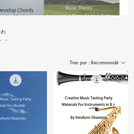
味わ
、音
われて
す。
Trier par :
Recommandé