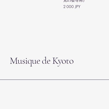
見の会専用）
Prix
2 000 JPY
Musique de Kyoto