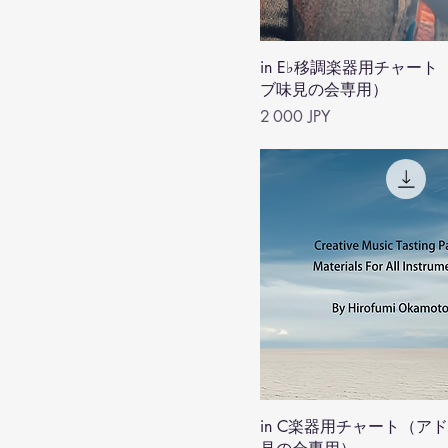
in E♭移調楽器用チャー
ブ味見の会専用）
Prix
2 000 JPY
in C楽器用チャート（ア