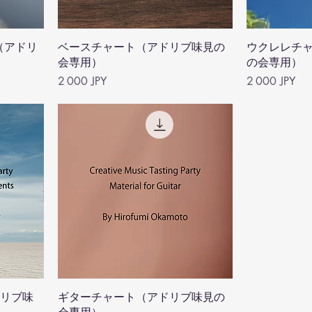
ト（アドリ
ベースチャート（アドリブ味見の
ウクレレチ
会専用）
の会専用）
Prix
Prix
2 000 JPY
2 000 JPY
ドリブ味
ギターチャート（アドリブ味見の