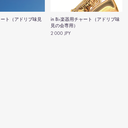
ャート（アドリブ味見
in B♭楽器用チャート（アドリブ味
見の会専用）
Prix
2 000 JPY