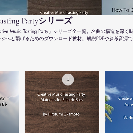
c Tasting Partyシリーズ
ve Music Tasting Party」シリーズ全一覧。名曲の構造を深く
ジへと繋げるためのダウンロード教材。解説PDFや参考音源で
料不要で即時入手可能です。 *アドリブ味見の会の初期に使
基づいたテキストです。今後上位プログラムとして復活予定で