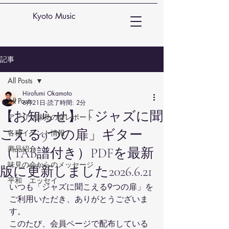
Kyoto Music
記事
All Posts
Hirofumi Okamoto
All Posts
6月21日
読了時間: 2分
【お知らせ】「ジャズに聞
アドリブ味見の会レポート
こえる9つの扉」ギター
各種イベント情報
商品紹介
（TAB譜付き）PDFを最新
味見の会からのメッセージ
版に更新しました2026.6.21
平和 エッセイ
いつも「ジャズに聞こえる9つの扉」を
ご利用いただき、ありがとうございま
す。
このたび、会員ページで配布している